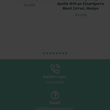
α
Apelia Φ25 με Εξαρτήματα
74,00€
Νίκελ Σατινέ, Μαύρο
69,00€
Καλέστε μας
210 6131325
Email
info@finezzahome.gr