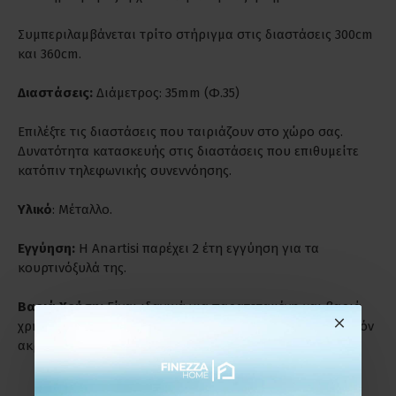
Συμπεριλαμβάνεται τρίτο στήριγμα στις διαστάσεις 300cm
και 360cm.
Διαστάσεις:
Διάμετρος: 35mm (Φ.35)
Επιλέξτε τις διαστάσεις που ταιριάζουν στο χώρο σας.
Δυνατότητα κατασκευής στις διαστάσεις που επιθυμείτε
κατόπιν τηλεφωνικής συνεννόησης.
Υλικό
: Μέταλλο.
Εγγύηση:
Η Anartisi παρέχει 2 έτη εγγύηση για τα
κουρτινόξυλά της.
Βαριά Χρήση:
Είναι ιδανικά για παρατεταμένη και βαριά
χρήση. Ενδύκνυνται για επαγγελματικούς χώρους γι' αυτόν
ακριβώς το λόγο.