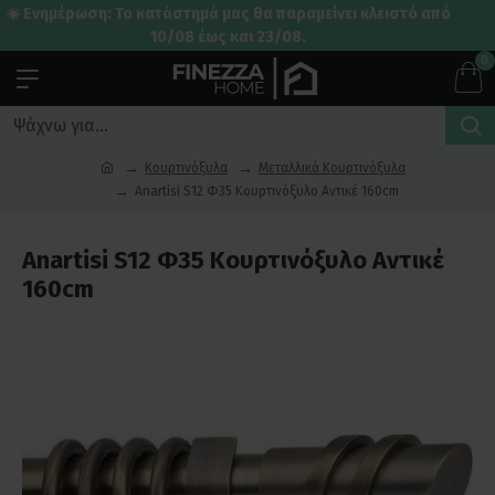
☀️ Ενημέρωση: Το κατάστημά μας θα παραμείνει κλειστό από
10/08 έως και 23/08.
0
Κουρτινόξυλα
Μεταλλικά Κουρτινόξυλα
Anartisi S12 Φ35 Κουρτινόξυλο Αντικέ 160cm
Anartisi S12 Φ35 Κουρτινόξυλο Αντικέ
160cm