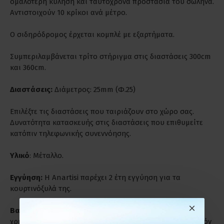
ομαλότερη κύληση και ταυτόχρονα προστασία του σωλήνα.
Αντιστοιχούν 10 κρίκοι ανά μέτρο.
Ο σιδηρόδρομος έρχεται κομπλέ με εξαρτήματα.
Συμπεριλαμβάνεται τρίτο στήριγμα στις διαστάσεις 300cm
και 360cm.
Διαστάσεις:
Διάμετρος: 25mm (Φ.25)
Επιλέξτε τις διαστάσεις που ταιριάζουν στο χώρο σας.
Δυνατότητα κατασκευής στις διαστάσεις που επιθυμείτε
κατόπιν τηλεφωνικής συνεννόησης.
Υλικό
: Μέταλλο.
Εγγύηση:
Η Anartisi παρέχει 2 έτη εγγύηση για τα
κουρτινόξυλά της.
Βαριά Χρήση:
Είναι ιδανικά για παρατεταμένη και βαριά
χρήση. Ενδύκνυνται για επαγγελματικούς χώρους γι' αυτόν