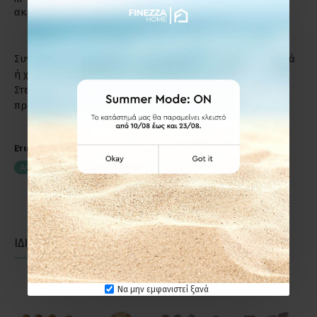
ακριβώς το λόγο.
Συντήρηση: Μη χρησιμοποιείτε απορρυπαντικά, καυστικά
ή χλωριούχα υγρά για τον καθαρισμό των προϊόντων.
Στεγνό πανί ή σκέτο νερό, αρκούν για να διατηρήσετε το
προϊόν σε άριστη κατάσταση.
Ετικέτες:
Anartisi S19 Φ25 Κουρτινόξυλο Νίκελ Σατινέ με Δέρμα D
ΙΔΙΑΣ ΚΑΤΗΓΟΡΙΑΣ
ΙΔΙΑΣ ΕΤΑΙΡΕΙΑΣ
Να μην εμφανιστεί ξανά