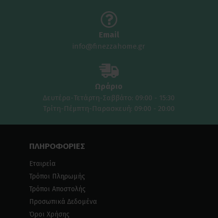
Email
info@finezzahome.gr
Ωράριο
Δευτέρα-Τετάρτη-Σαββάτο: 09:00 - 15:30
Τρίτη-Πέμπτη-Παρασκευή: 09:00 - 20:00
ΠΛΗΡΟΦΟΡΙΕΣ
Εταιρεία
Τρόποι Πληρωμής
Τρόποι Αποστολής
Προσωπικά Δεδομένα
Όροι Χρήσης