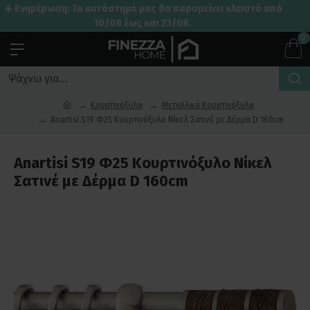
☀️ Ενημέρωση: Το κατάστημά μας θα παραμείνει κλειστό από
10/08 έως και 23/08.
0
Κουρτινόξυλα
Μεταλλικά Κουρτινόξυλα
Anartisi S19 Φ25 Κουρτινόξυλο Νίκελ Σατινέ με Δέρμα D 160cm
Anartisi S19 Φ25 Κουρτινόξυλο Νίκελ
Σατινέ με Δέρμα D 160cm