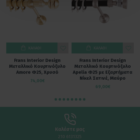
ΚΑΛΆΘΙ
ΚΑΛΆΘΙ
Frans Interior Design
Frans Interior Design
ο
Μεταλλικό Κουρτινόξυλο
Μεταλλικό Κουρτινόξυλο
α
Amore Φ25, Χρυσό
Apelia Φ25 με Εξαρτήματα
Νίκελ Σατινέ, Μαύρο
74,00€
69,00€
Καλέστε μας
210 6131325