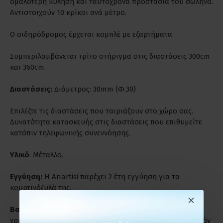
ομαλότερη κύληση και ταυτόχρονα προστασία του σωλήνα.
Αντιστοιχούν 10 κρίκοι ανά μέτρο.
Ο σιδηρόδρομος έρχεται κομπλέ με εξαρτήματα.
Συμπεριλαμβάνεται τρίτο στήριγμα στις διαστάσεις 300cm
και 360cm.
Διαστάσεις:
Διάμετρος: 30mm (Φ.30)
Επιλέξτε τις διαστάσεις που ταιριάζουν στο χώρο σας.
Δυνατότητα κατασκευής στις διαστάσεις που επιθυμείτε
κατόπιν τηλεφωνικής συνεννόησης.
Υλικό
: Μέταλλο.
Εγγύηση:
Η Anartisi παρέχει 2 έτη εγγύηση για τα
κουρτινόξυλά της.
Βαριά Χρήση:
Είναι ιδανικά για παρατεταμένη και βαριά
χρήση. Ενδύκνυνται για επαγγελματικούς χώρους γι' αυτόν