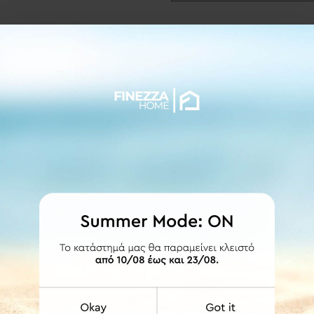
ΛΕΠΤΟΜΕΡΕΙΕΣ
ύς κρίκους με πλαστική επένδυση για ομαλότερη κύληση και ταυτ
 360cm.
ότητα κατασκευής στις διαστάσεις που επιθυμείτε κατόπιν τηλεφω
ά της.