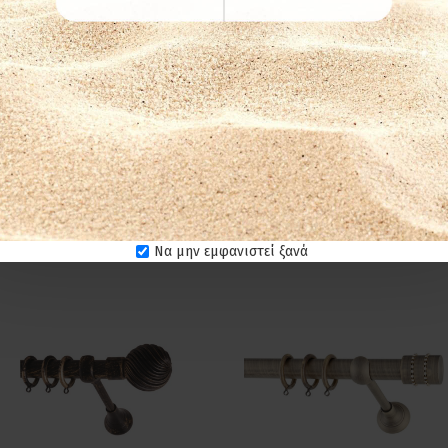
η. Ενδύκνυνται για επαγγελματικούς χώρους γι' αυτόν ακριβώς το
ριούχα υγρά για τον καθαρισμό των προϊόντων. Στεγνό πανί ή σκ
Να μην εμφανιστεί ξανά