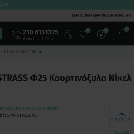
3/08.
EMAIL: INFO@FINEZZAHOME.GR
0
210 6131325
0
0
Εξυπηρέτηση Πελατών
λο Νίκελ Σατινέ 160cm
 STRASS Φ25 Κουρτινόξυλο Νίκελ
ΈΣΙΜΟ ΑΠΌ 10 ΈΩΣ 30 ΗΜΈΡΕΣ
ός:
SPOTSTRASSNS
Anartisi