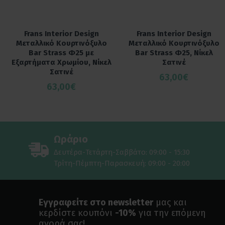
Frans Interior Design
Frans Interior Design
Μεταλλικό Κουρτινόξυλο
Μεταλλικό Κουρτινόξυλο
Bar Strass Φ25 με
Bar Strass Φ25, Νίκελ
Εξαρτήματα Χρωμίου, Νίκελ
Σατινέ
Σατινέ
63,00€
63,00€
Ωράριο
Δευτέρα-Τετάρτη-Σαββάτο: 09:00 - 15:30
Τρίτη-Πέμπτη-Παρασκευή: 09:00 - 20:00
Εγγραφείτε στο newsletter
μας και
κερδίστε κουπόνι
-10%
για την επόμενη
αγορά σας!