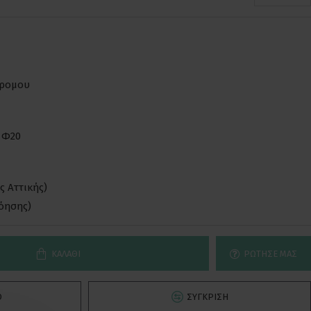
δρομου
 Φ20
ς Αττικής)
νόησης)
ΚΑΛΆΘΙ
ΡΏΤΗΣΕ ΜΑΣ
Ό
ΣΎΓΚΡΙΣΗ