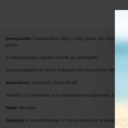
Συσκευασία:
Περιλαμβάνει βίδες, ούπα, χουκς και στρογγυλο
μέτρο.
Ο σιδηρόδρομος έρχεται κομπλέ με εξαρτήματα.
Συμπεριλαμβάνεται τρίτο στήριγμα στις διαστάσεις 300cm και
Διαστάσεις:
Διάμετρος: 25mm (Φ.25)
Επιλέξτε τις διαστάσεις που ταιριάζουν στο χώρο σας. Δυνατ
Υλικό
: Μέταλλο.
Εγγύηση:
Η Anartisi παρέχει 2 έτη εγγύηση για τα κουρτινόξυλ