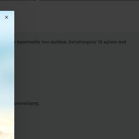
όχρονα προστασία του σωλήνα. Αντιστοιχούν 10 κρίκοι ανά
νικής συνεννόησης.