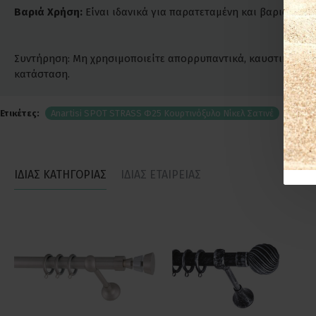
Βαριά Χρήση:
Είναι ιδανικά για παρατεταμένη και βαριά χρήσ
Συντήρηση: Μη χρησιμοποιείτε απορρυπαντικά, καυστικά ή χλω
κατάσταση.
Ετικέτες:
Anartisi SPOT STRASS Φ25 Κουρτινόξυλο Νίκελ Σατινέ
ΙΔΙΑΣ ΚΑΤΗΓΟΡΙΑΣ
ΙΔΙΑΣ ΕΤΑΙΡΕΙΑΣ