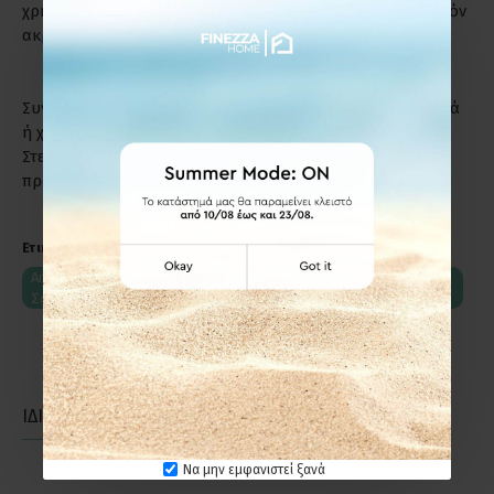
χρήση. Ενδύκνυνται για επαγγελματικούς χώρους γι' αυτόν
ακριβώς το λόγο.
Συντήρηση: Μη χρησιμοποιείτε απορρυπαντικά, καυστικά
ή χλωριούχα υγρά για τον καθαρισμό των προϊόντων.
Στεγνό πανί ή σκέτο νερό, αρκούν για να διατηρήσετε το
προϊόν σε άριστη κατάσταση.
Ετικέτες:
Anartisi STATUS STRASS SWAROVSKI Φ25 Κουρτινόξυλο Νίκελ
Σατινέ
ΙΔΙΑΣ ΚΑΤΗΓΟΡΙΑΣ
ΙΔΙΑΣ ΕΤΑΙΡΕΙΑΣ
Να μην εμφανιστεί ξανά