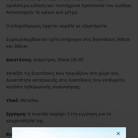
ομαλότερη κύληση και ταυτόχρονα προστασία του σωλήνα.
Αντιστοιχούν 10 κρίκοι ανά μέτρο.
Ο σιδηρόδρομος έρχεται κομπλέ με εξαρτήματα.
Συμπεριλαμβάνεται τρίτο στήριγμα στις διαστάσεις 300cm
και 360cm.
Διαστάσεις:
Διάμετρος: 25mm (Φ.25)
Επιλέξτε τις διαστάσεις που ταιριάζουν στο χώρο σας.
Δυνατότητα κατασκευής στις διαστάσεις που επιθυμείτε
κατόπιν τηλεφωνικής συνεννόησης.
Υλικό
: Μέταλλο.
Εγγύηση:
Η Anartisi παρέχει 2 έτη εγγύηση για τα
κουρτινόξυλά της.
Βαριά Χρήση:
Είναι ιδανικά για παρατεταμένη και βαριά