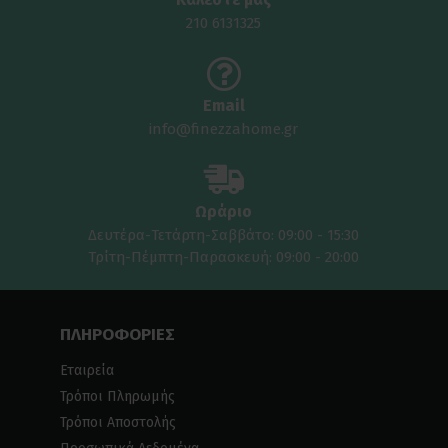
210 6131325
Email
info@finezzahome.gr
Ωράριο
Δευτέρα-Τετάρτη-Σαββάτο: 09:00 - 15:30
Τρίτη-Πέμπτη-Παρασκευή: 09:00 - 20:00
ΠΛΗΡΟΦΟΡΙΕΣ
Εταιρεία
Τρόποι Πληρωμής
Τρόποι Αποστολής