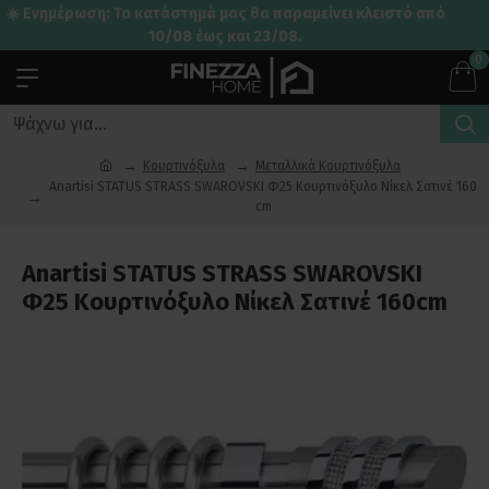
☀️ Ενημέρωση: Το κατάστημά μας θα παραμείνει κλειστό από
10/08 έως και 23/08.
0
Κουρτινόξυλα
Μεταλλικά Κουρτινόξυλα
Anartisi STATUS STRASS SWAROVSKI Φ25 Κουρτινόξυλο Νίκελ Σατινέ 160
cm
Anartisi STATUS STRASS SWAROVSKI
Φ25 Κουρτινόξυλο Νίκελ Σατινέ 160cm