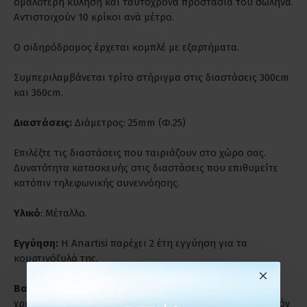
ομαλότερη κύληση και ταυτόχρονα προστασία του σωλήνα.
Αντιστοιχούν 10 κρίκοι ανά μέτρο.
Ο σιδηρόδρομος έρχεται κομπλέ με εξαρτήματα.
Συμπεριλαμβάνεται τρίτο στήριγμα στις διαστάσεις 300cm
και 360cm.
Διαστάσεις:
Διάμετρος: 25mm (Φ.25)
Επιλέξτε τις διαστάσεις που ταιριάζουν στο χώρο σας.
Δυνατότητα κατασκευής στις διαστάσεις που επιθυμείτε
κατόπιν τηλεφωνικής συνεννόησης.
Υλικό
: Μέταλλο.
Εγγύηση:
Η Anartisi παρέχει 2 έτη εγγύηση για τα
κουρτινόξυλά της.
Βαριά Χρήση:
Είναι ιδανικά για παρατεταμένη και βαριά
χρήση. Ενδύκνυνται για επαγγελματικούς χώρους γι' αυτόν