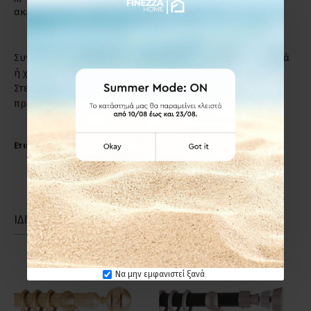
ακριβώς το λόγο.
Συντήρηση: Μη χρησιμοποιείτε απορρυπαντικά, καυστικά
ή χλωριούχα υγρά για τον καθαρισμό των προϊόντων.
Στεγνό πανί ή σκέτο νερό, αρκούν για να διατηρήσετε το
προϊόν σε άριστη κατάσταση.
Ετικέτες:
Anartisi SUN Φ25 Κουρτινόξυλο Νίκελ Σατινέ
ΙΔΙΑΣ ΚΑΤΗΓΟΡΙΑΣ
ΙΔΙΑΣ ΕΤΑΙΡΕΙΑΣ
Να μην εμφανιστεί ξανά