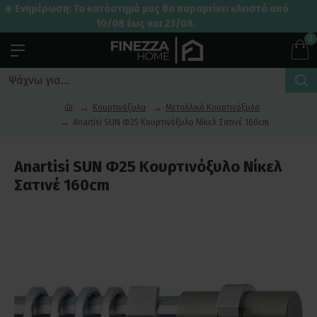
☀️ Ενημέρωση: Το κατάστημά μας θα παραμείνει κλειστό από
10/08 έως και 23/08.
0
Κουρτινόξυλα
Μεταλλικά Κουρτινόξυλα
Anartisi SUN Φ25 Κουρτινόξυλο Νίκελ Σατινέ 160cm
Anartisi SUN Φ25 Κουρτινόξυλο Νίκελ
Σατινέ 160cm