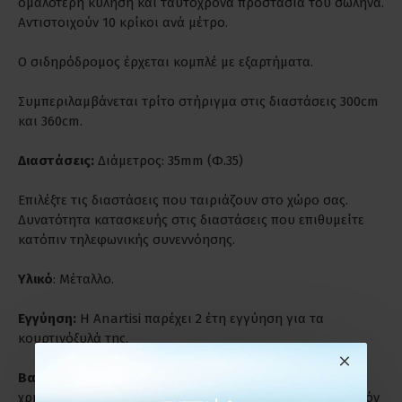
ομαλότερη κύληση και ταυτόχρονα προστασία του σωλήνα.
Αντιστοιχούν 10 κρίκοι ανά μέτρο.
Ο σιδηρόδρομος έρχεται κομπλέ με εξαρτήματα.
Συμπεριλαμβάνεται τρίτο στήριγμα στις διαστάσεις 300cm
και 360cm.
Διαστάσεις:
Διάμετρος: 35mm (Φ.35)
Επιλέξτε τις διαστάσεις που ταιριάζουν στο χώρο σας.
Δυνατότητα κατασκευής στις διαστάσεις που επιθυμείτε
κατόπιν τηλεφωνικής συνεννόησης.
Υλικό
: Μέταλλο.
Εγγύηση:
Η Anartisi παρέχει 2 έτη εγγύηση για τα
κουρτινόξυλά της.
Βαριά Χρήση:
Είναι ιδανικά για παρατεταμένη και βαριά
χρήση. Ενδύκνυνται για επαγγελματικούς χώρους γι' αυτόν