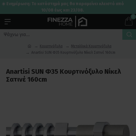
☀️ Ενημέρωση: Το κατάστημά μας θα παραμείνει κλειστό από
10/08 έως και 23/08.
0
Κουρτινόξυλα
Μεταλλικά Κουρτινόξυλα
Anartisi SUN Φ35 Κουρτινόξυλο Νίκελ Σατινέ 160cm
Anartisi SUN Φ35 Κουρτινόξυλο Νίκελ
Σατινέ 160cm