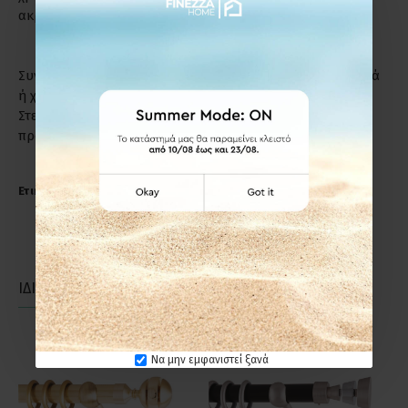
ακριβώς το λόγο.
Συντήρηση: Μη χρησιμοποιείτε απορρυπαντικά, καυστικά
ή χλωριούχα υγρά για τον καθαρισμό των προϊόντων.
Στεγνό πανί ή σκέτο νερό, αρκούν για να διατηρήσετε το
προϊόν σε άριστη κατάσταση.
Ετικέτες:
Anartisi SUN Φ35 Κουρτινόξυλο Νίκελ Σατινέ
ΙΔΙΑΣ ΚΑΤΗΓΟΡΙΑΣ
ΙΔΙΑΣ ΕΤΑΙΡΕΙΑΣ
Να μην εμφανιστεί ξανά