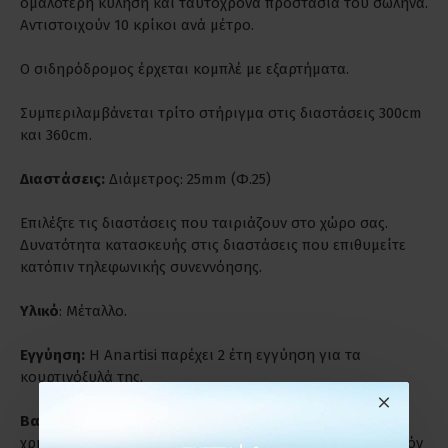
ομαλότερη κύληση και ταυτόχρονα προστασία του σωλήνα.
Αντιστοιχούν 10 κρίκοι ανά μέτρο.
Ο σιδηρόδρομος έρχεται κομπλέ με εξαρτήματα.
Συμπεριλαμβάνεται τρίτο στήριγμα στις διαστάσεις 300cm
και 360cm.
Διαστάσεις:
Διάμετρος: 25mm (Φ.25)
Επιλέξτε τις διαστάσεις που ταιριάζουν στο χώρο σας.
Δυνατότητα κατασκευής στις διαστάσεις που επιθυμείτε
κατόπιν τηλεφωνικής συνεννόησης.
Υλικό
: Μέταλλο.
Εγγύηση:
Η Anartisi παρέχει 2 έτη εγγύηση για τα
κουρτινόξυλά της.
Βαριά Χρήση:
Είναι ιδανικά για παρατεταμένη και βαριά
χρήση. Ενδύκνυνται για επαγγελματικούς χώρους γι' αυτόν