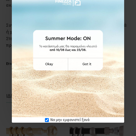
ακριβώς το λόγο.
Συντήρηση: Μη χρησιμοποιείτε απορρυπαντικά, καυστικά
ή χλωριούχα υγρά για τον καθαρισμό των προϊόντων.
Στεγνό πανί ή σκέτο νερό, αρκούν για να διατηρήσετε το
προϊόν σε άριστη κατάσταση.
Ετικέτες:
Anartisi TRIANTAFYLO Φ25 Κουρτινόξυλο Αντικέ
ΙΔΙΑΣ ΚΑΤΗΓΟΡΙΑΣ
ΙΔΙΑΣ ΕΤΑΙΡΕΙΑΣ
Να μην εμφανιστεί ξανά