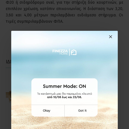
Φ20 ή σιδηρόδρομο oval, για την στήριξη δύο κουρτινών, με
επιπλέον χρέωση, κατόπιν επικοινωνίας. Η διάσταση των 3,20,
3,60 και 4,00 μέτρων περιλαμβάνει ενδιάμεσο στήριγμα. Οι
τιμές συμπεριλαμβάνουν ΦΠΑ.
ΙΔΙΑΣ ΚΑΤΗΓΟΡΙΑΣ
ΙΔΙΑΣ ΕΤΑΙΡΕΙΑΣ