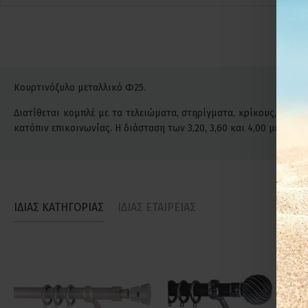
Κουρτινόξυλο μεταλλικό Φ25.
Διατίθεται κομπλέ με τα τελειώματα, στηρίγματα, κρίκους, βίδες
κατόπιν επικοινωνίας. Η διάσταση των 3,20, 3,60 και 4,00 μέτρ
ΙΔΙΑΣ ΚΑΤΗΓΟΡΙΑΣ
ΙΔΙΑΣ ΕΤΑΙΡΕΙΑΣ