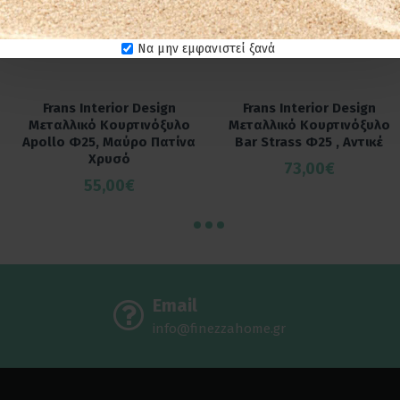
Να μην εμφανιστεί ξανά
Frans Interior Design
Frans Interior Design
Μεταλλικό Κουρτινόξυλο
Μεταλλικό Κουρτινόξυλο
Apollo Φ25, Μαύρο Πατίνα
Bar Strass Φ25 , Αντικέ
Χρυσό
73,00€
55,00€
Email
info@finezzahome.gr