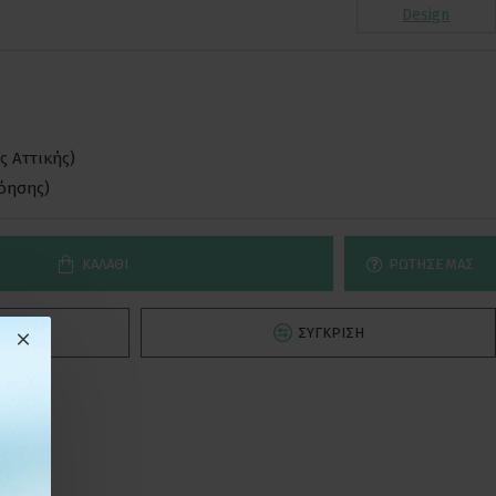
Design
ς Αττικής)
νόησης)
ΚΑΛΆΘΙ
ΡΏΤΗΣΕ ΜΑΣ
Ό
ΣΎΓΚΡΙΣΗ