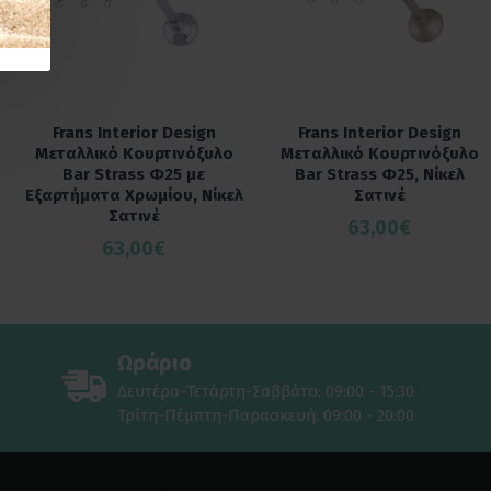
Frans Interior Design
Frans Interior Design
Μεταλλικό Κουρτινόξυλο
Μεταλλικό Κουρτινόξυλο
Bar Strass Φ25 με
Bar Strass Φ25, Νίκελ
Εξαρτήματα Χρωμίου, Νίκελ
Σατινέ
Σατινέ
63,00€
63,00€
Ωράριο
Δευτέρα-Τετάρτη-Σαββάτο: 09:00 - 15:30
Τρίτη-Πέμπτη-Παρασκευή: 09:00 - 20:00