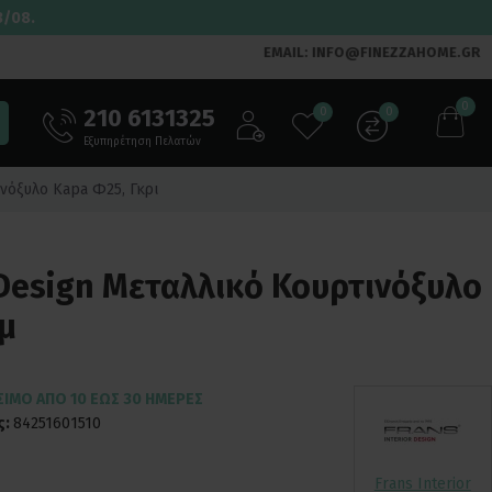
3/08.
EMAIL: INFO@FINEZZAHOME.GR
0
210 6131325
0
0
Εξυπηρέτηση Πελατών
ινόξυλο Kapa Φ25, Γκρι
r Design Μεταλλικό Κουρτινόξυλο
μ
ΣΙΜΟ ΑΠΌ 10 ΈΩΣ 30 ΗΜΈΡΕΣ
ς:
84251601510
Frans Interior