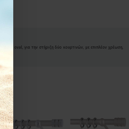
όδρομο oval, για την στήριξη δύο κουρτινών, με επιπλέον χρέωση,
.