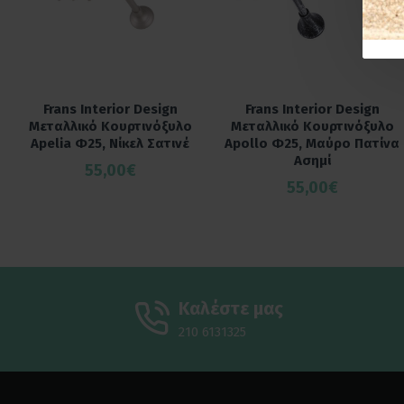
Frans Interior Design
Frans Interior Design
Μεταλλικό Κουρτινόξυλο
Μεταλλικό Κουρτινόξυλο
Apelia Φ25, Νίκελ Σατινέ
Apollo Φ25, Μαύρο Πατίνα
Ασημί
55,00€
55,00€
Καλέστε μας
210 6131325