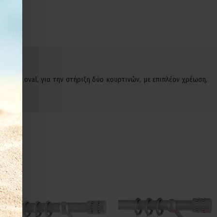
όδρομο oval, για την στήριξη δύο κουρτινών, με επιπλέον χρέωση,
.