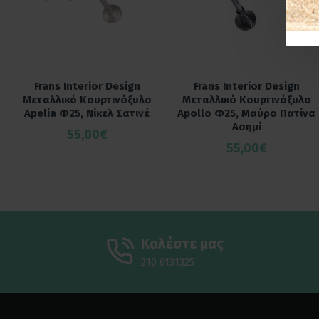
Frans Interior Design
Frans Interior Design
Μεταλλικό Κουρτινόξυλο
Μεταλλικό Κουρτινόξυλο
Apelia Φ25, Νίκελ Σατινέ
Apollo Φ25, Μαύρο Πατίνα
Ασημί
55,00€
55,00€
Καλέστε μας
210 6131325