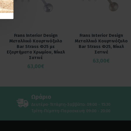
Frans Interior Design
Frans Interior Design
Μεταλλικό Κουρτινόξυλο
Μεταλλικό Κουρτινόξυλο
Bar Strass Φ25 με
Bar Strass Φ25, Νίκελ
Εξαρτήματα Χρωμίου, Νίκελ
Σατινέ
Σατινέ
63,00€
63,00€
Ωράριο
Δευτέρα-Τετάρτη-Σαββάτο: 09:00 - 15:30
Τρίτη-Πέμπτη-Παρασκευή: 09:00 - 20:00