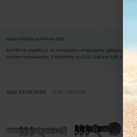
Κουρτινόξυλο μεταλλικό Φ25.
Διατίθεται κομπλέ με τα τελειώματα, στηρίγματα, κρίκους, βίδες
κατόπιν επικοινωνίας. Η διάσταση των 3,20, 3,60 και 4,00 μέτρ
ΙΔΙΑΣ ΚΑΤΗΓΟΡΙΑΣ
ΙΔΙΑΣ ΕΤΑΙΡΕΙΑΣ