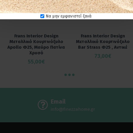
Να μην εμφανιστεί ξανά
Frans Interior Design
Frans Interior Design
Μεταλλικό Κουρτινόξυλο
Μεταλλικό Κουρτινόξυλο
Apollo Φ25, Μαύρο Πατίνα
Bar Strass Φ25 , Αντικέ
Χρυσό
73,00€
55,00€
Email
info@finezzahome.gr