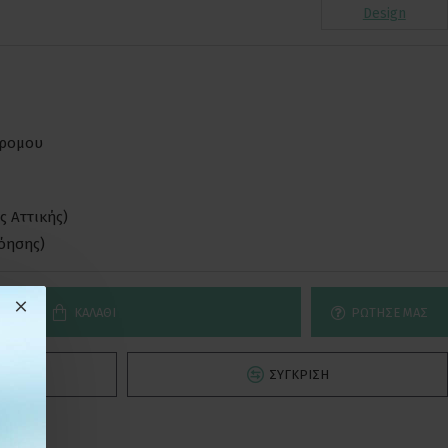
Design
δρομου
ς Αττικής)
νόησης)
ΚΑΛΆΘΙ
ΡΏΤΗΣΕ ΜΑΣ
Ό
ΣΎΓΚΡΙΣΗ