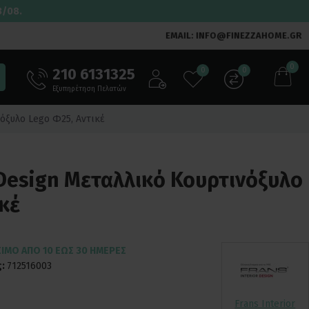
3/08.
EMAIL: INFO@FINEZZAHOME.GR
0
210 6131325
0
0
Εξυπηρέτηση Πελατών
νόξυλο Lego Φ25, Αντικέ
r Design Μεταλλικό Κουρτινόξυλο
κέ
ΣΙΜΟ ΑΠΌ 10 ΈΩΣ 30 ΗΜΈΡΕΣ
:
712516003
Frans Interior