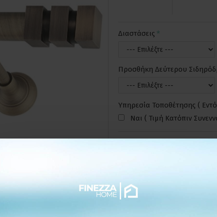
Διαστάσεις
Προσθήκη Δεύτερου Σιδηρό
Υπηρεσία Τοποθέτησης ( Εντό
Ναι ( Τιμή Κατόπιν Συνεν
ΕΠΙΘΥΜΗΤ