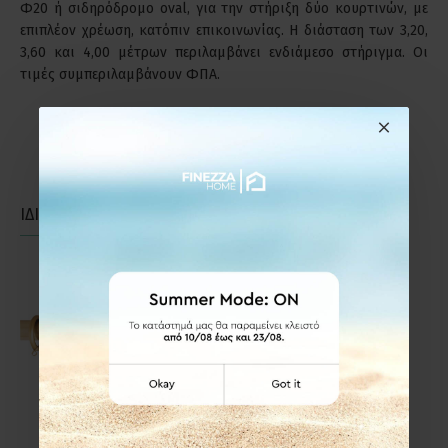
Φ20 ή σιδηρόδρομο oval, για την στήριξη δύο κουρτινών, με
επιπλέον χρέωση, κατόπιν επικοινωνίας. Η διάσταση των 3,20,
3,60 και 4,00 μέτρων περιλαμβάνει ενδιάμεσο στήριγμα. Οι
τιμές συμπεριλαμβάνουν ΦΠΑ.
ΙΔΙΑΣ ΚΑΤΗΓΟΡΙΑΣ
ΙΔΙΑΣ ΕΤΑΙΡΕΙΑΣ