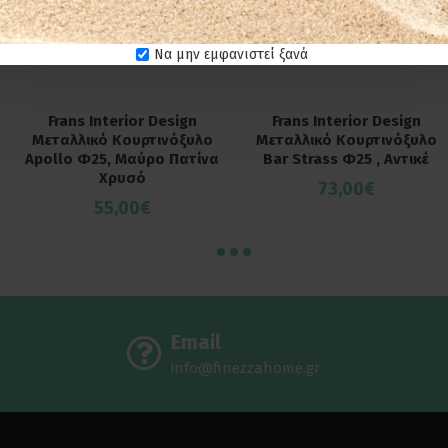
Να μην εμφανιστεί ξανά
Frans Interior Design
Frans Interior Design
Μεταλλικό Κουρτινόξυλο
Μεταλλικό Κουρτινόξυλο
Apollo Φ25, Μαύρο Πατίνα
Bar Strass Φ25 , Αντικέ
Χρυσό
73,00€
55,00€
Email
info@finezzahome.gr