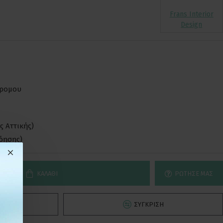
Frans Interior
Design
δρομου
ς Αττικής)
νόησης)
ΚΑΛΆΘΙ
ΡΏΤΗΣΕ ΜΑΣ
Ό
ΣΎΓΚΡΙΣΗ