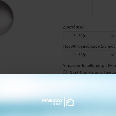
Διαστάσεις
Προσθήκη Δεύτερου Σιδηρό
Υπηρεσία Τοποθέτησης ( Εντό
Ναι ( Τιμή Κατόπιν Συνεν
ΕΠΙΘΥΜΗΤ