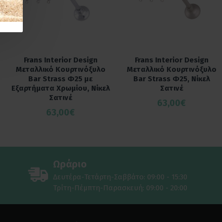
Frans Interior Design
Frans Interior Design
Μεταλλικό Κουρτινόξυλο
Μεταλλικό Κουρτινόξυλο
Bar Strass Φ25 με
Bar Strass Φ25, Νίκελ
Εξαρτήματα Χρωμίου, Νίκελ
Σατινέ
Σατινέ
63,00€
63,00€
Ωράριο
Δευτέρα-Τετάρτη-Σαββάτο: 09:00 - 15:30
Τρίτη-Πέμπτη-Παρασκευή: 09:00 - 20:00