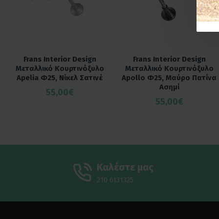
Frans Interior Design
Frans Interior Design
Μεταλλικό Κουρτινόξυλο
Μεταλλικό Κουρτινόξυλο
Apelia Φ25, Νίκελ Σατινέ
Apollo Φ25, Μαύρο Πατίνα
Ασημί
55,00€
55,00€
Καλέστε μας
210 6131325