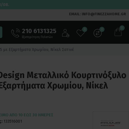
3/08.
EMAIL: INFO@FINEZZAHOME.GR
0
210 6131325
0
0
Εξυπηρέτηση Πελατών
35 με Εξαρτήματα Χρωμίου, Νίκελ Σατινέ
r Design Μεταλλικό Κουρτινόξυλο
 Εξαρτήματα Χρωμίου, Νίκελ
ΣΙΜΟ ΑΠΌ 10 ΈΩΣ 30 ΗΜΈΡΕΣ
ς:
133516001