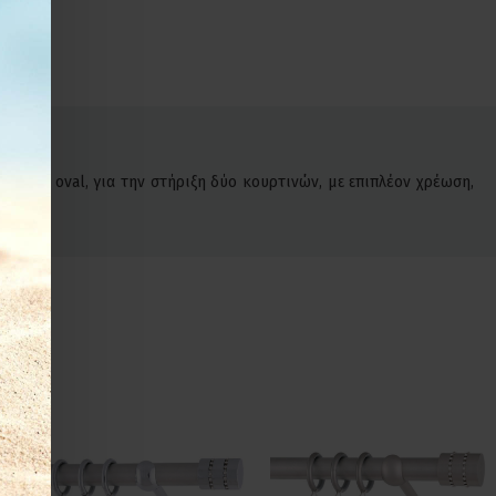
όδρομο oval, για την στήριξη δύο κουρτινών, με επιπλέον χρέωση,
.