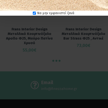
Να μην εμφανιστεί ξανά
Frans Interior Design
Frans Interior Design
Μεταλλικό Κουρτινόξυλο
Μεταλλικό Κουρτινόξυλο
Apollo Φ25, Μαύρο Πατίνα
Bar Strass Φ25 , Αντικέ
Χρυσό
73,00€
55,00€
Email
info@finezzahome.gr