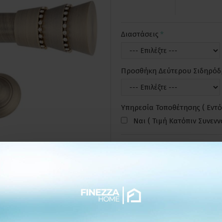
Διαστάσεις
Προσθήκη Δεύτερου Σιδηρό
Υπηρεσία Τοποθέτησης ( Εντό
Ναι ( Τιμή Κατόπιν Συνεν
ΕΠΙΘΥΜΗΤ