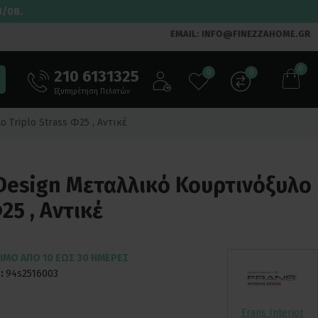
3/08.
EMAIL: INFO@FINEZZAHOME.GR
0
210 6131325
0
0
Εξυπηρέτηση Πελατών
ο Triplo Strass Φ25 , Αντικέ
r Design Μεταλλικό Κουρτινόξυλο
25 , Αντικέ
ΙΜΟ ΑΠΌ 10 ΈΩΣ 30 ΗΜΈΡΕΣ
:
94s2516003
Frans Interior