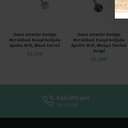
Frans Interior Design
Frans Interior Design
Μεταλλικό Κουρτινόξυλο
Μεταλλικό Κουρτινόξυλο
Apelia Φ25, Νίκελ Σατινέ
Apollo Φ25, Μαύρο Πατίνα
Ασημί
55,00€
55,00€
Καλέστε μας
210 6131325