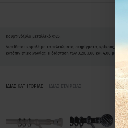
Κουρτινόξυλο μεταλλικό Φ25.
Διατίθεται κομπλέ με τα τελειώματα, στηρίγματα, κρίκους, βίδες
κατόπιν επικοινωνίας. Η διάσταση των 3,20, 3,60 και 4,00 μέτρ
ΙΔΙΑΣ ΚΑΤΗΓΟΡΙΑΣ
ΙΔΙΑΣ ΕΤΑΙΡΕΙΑΣ