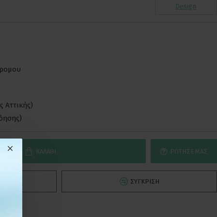
Design
δρομου
ς Αττικής)
νόησης)
ΚΑΛΆΘΙ
ΡΏΤΗΣΕ ΜΑΣ
Ό
ΣΎΓΚΡΙΣΗ