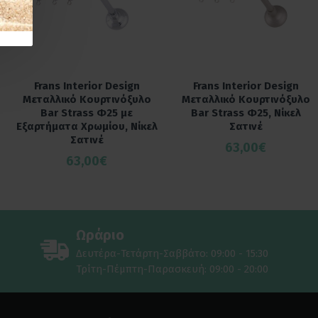
Frans Interior Design
Frans Interior Design
Μεταλλικό Κουρτινόξυλο
Μεταλλικό Κουρτινόξυλο
Bar Strass Φ25 με
Bar Strass Φ25, Νίκελ
Εξαρτήματα Χρωμίου, Νίκελ
Σατινέ
Σατινέ
63,00€
63,00€
Ωράριο
Δευτέρα-Τετάρτη-Σαββάτο: 09:00 - 15:30
Τρίτη-Πέμπτη-Παρασκευή: 09:00 - 20:00