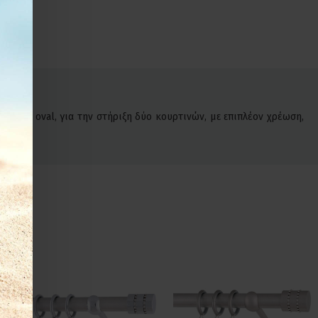
όδρομο oval, για την στήριξη δύο κουρτινών, με επιπλέον χρέωση,
.