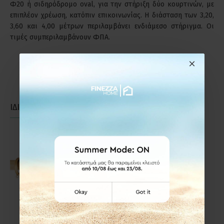
Φ20 ή σιδηρόδρομο oval, για την στήριξη δύο κουρτινών, με
επιπλέον χρέωση, κατόπιν επικοινωνίας. Η διάσταση των 3,20,
3,60 και 4,00 μέτρων περιλαμβάνει ενδιάμεσο στήριγμα. Οι
τιμές συμπεριλαμβάνουν ΦΠΑ.
ΙΔΙΑΣ ΚΑΤΗΓΟΡΙΑΣ
ΙΔΙΑΣ ΕΤΑΙΡΕΙΑΣ