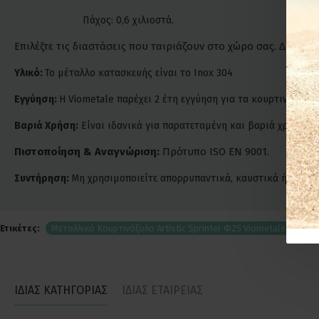
Πάχος: 0,6 χιλιοστά.
Επιλέξτε τις διαστάσεις που ταιριάζουν στο χώρο σας. Δυνατ
Υλικό:
Το μέταλλο κατασκευής είναι το Inox 304
Εγγύηση:
Η Viometale παρέχει 2 έτη εγγύηση για τα κουρτινόξυλά 
Βαριά Χρήση:
Είναι ιδανικά για παρατεταμένη και βαριά χρήση. Ε
Πιστοποίηση & Αναγνώριση:
Πρότυπο ISO EN 9001.
Συντήρηση:
Μη χρησιμοποιείτε απορρυπαντικά, καυστικά ή χλωριο
Ετικέτες:
Μεταλλικό Κουρτινόξυλο Artistic Sprinter Φ25 Viometale Νίκελ
ΙΔΙΑΣ ΚΑΤΗΓΟΡΙΑΣ
ΙΔΙΑΣ ΕΤΑΙΡΕΙΑΣ