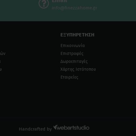
Email
info@finezzahome.gr
ΕΞΥΠΗΡΕΤΗΣΗ
Επικοινωνία
ιών
Επιστροφές
α
Δωροεπιταγές
υ
Χάρτης Ιστότοπου
Εταιρείες
Handcrafted by