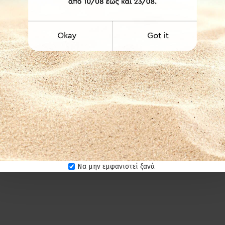
ότητα κατασκευής στις διαστάσεις που επιθυμείτε κατόπιν τηλεφω
της.
νδύκνυνται για επαγγελματικούς χώρους γι' αυτόν ακριβώς το λόγο.
ύχα υγρά για τον καθαρισμό των προϊόντων. Στεγνό πανί ή σκέτο νερό
 Ματ-Χρώμιο
sprinterf25nxr
Φ25
Να μην εμφανιστεί ξανά