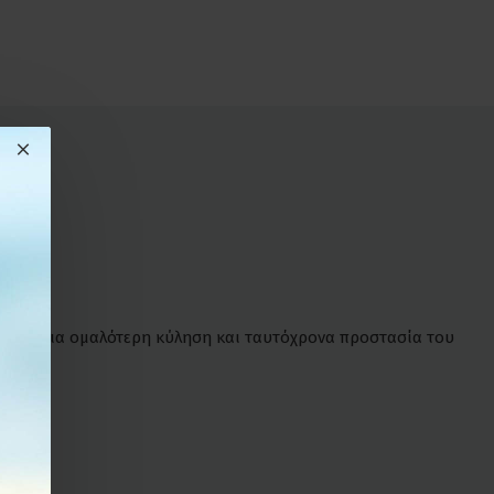
νδυση για ομαλότερη κύληση και ταυτόχρονα προστασία του