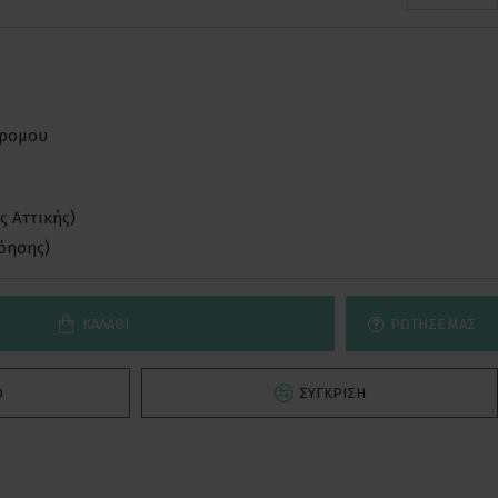
δρομου
ς Αττικής)
νόησης)
ΚΑΛΆΘΙ
ΡΏΤΗΣΕ ΜΑΣ
Ό
ΣΎΓΚΡΙΣΗ