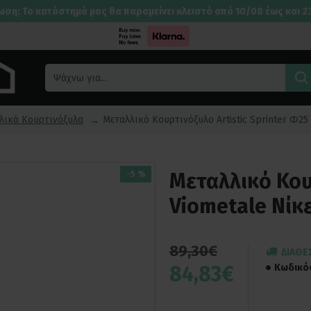
ωση: Το κατάστημά μας θα παραμείνει κλειστό από 10/08 έως και 2
λικά Κουρτινόξυλα
Μεταλλικό Κουρτινόξυλο Artistic Sprinter Φ2
Μεταλλικό Κουρ
-5 %
Viometale Νίκ
89,30€
ΔΙΑΘΈ
84,83€
Κωδικό