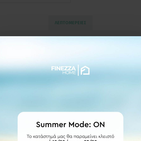
ΛΕΠΤΟΜΕΡΕΙΕΣ
στρογγυλούς κρίκους νίκελ ματ με πλαστική επέ
τα νίκελ ματ και