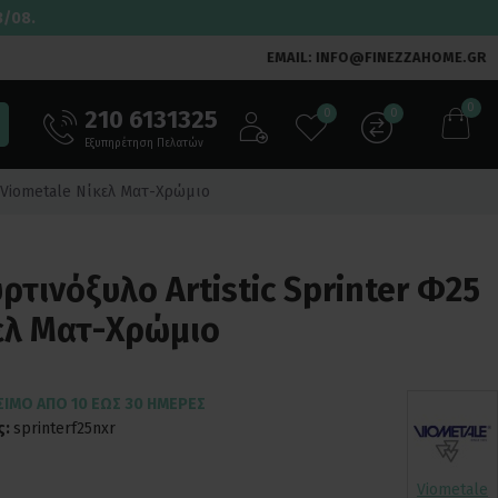
3/08.
EMAIL: INFO@FINEZZAHOME.GR
0
210 6131325
0
0
Εξυπηρέτηση Πελατών
5 Viometale Νίκελ Ματ-Χρώμιο
τινόξυλο Artistic Sprinter Φ25
ελ Ματ-Χρώμιο
ΣΙΜΟ ΑΠΌ 10 ΈΩΣ 30 ΗΜΈΡΕΣ
ς:
sprinterf25nxr
Viometale