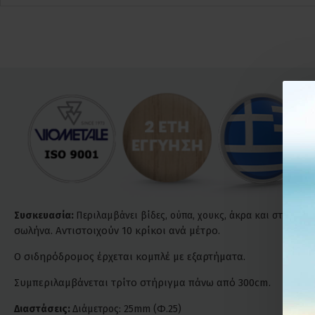
Συσκευασία:
Περιλαμβάνει βίδες, ούπα, χουκς, άκρα και στηρίγμα
σωλήνα. Αντιστοιχούν 10 κρίκοι ανά μέτρο.
Ο σιδηρόδρομος έρχεται κομπλέ με εξαρτήματα.
Συμπεριλαμβάνεται τρίτο στήριγμα πάνω από 300cm.
Διαστάσεις:
Διάμετρος: 25mm (Φ.25)