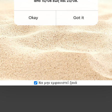
ότητα κατασκευής στις διαστάσεις που επιθυμείτε κατόπιν τηλεφω
της.
νδύκνυνται για επαγγελματικούς χώρους γι' αυτόν ακριβώς το λόγο.
ύχα υγρά για τον καθαρισμό των προϊόντων. Στεγνό πανί ή σκέτο νερό
ατ
sprinterf25om
Φ25
Να μην εμφανιστεί ξανά