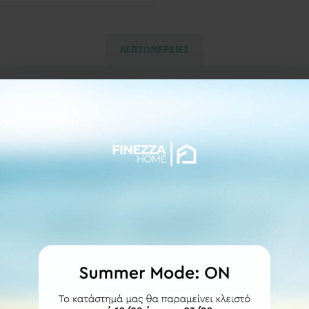
ΛΕΠΤΟΜΕΡΕΙΕΣ
στρογγυλούς κρίκους χρυσούς ματ με πλαστική
ατα χρυσά ματ και