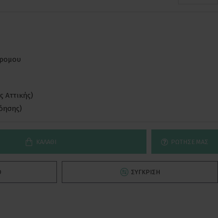
δρομου
ς Αττικής)
νόησης)
ΚΑΛΆΘΙ
ΡΏΤΗΣΕ ΜΑΣ
Ό
ΣΎΓΚΡΙΣΗ