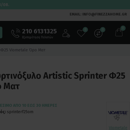
3/08.
EMAIL: INFO@FINEZZAHOME.GR
0
210 6131325
0
0
Εξυπηρέτηση Πελατών
r Φ25 Viometale Όρο Ματ
τινόξυλο Artistic Sprinter Φ25
ο Ματ
ΈΣΙΜΟ ΑΠΌ 10 ΈΩΣ 30 ΗΜΈΡΕΣ
ός:
sprinterf25om
Viometale