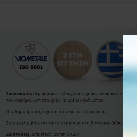
Συσκευασία:
Περιλαμβάνει βίδες, ούπα, χουκς, άκρα και στηρίγμ
του σωλήνα. Αντιστοιχούν 10 κρίκοι ανά μέτρο.
Ο σιδηρόδρομος έρχεται κομπλέ με εξαρτήματα.
Συμπεριλαμβάνεται τρίτο στήριγμα στη διάσταση 300cm.
Διαστάσεις:
Διάμετρος: 25mm (Φ.25)