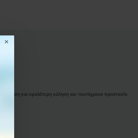
 επένδυση για ομαλότερη κύληση και ταυτόχρονα προστασία