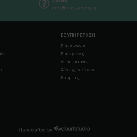
Email
info@finezzahome.gr
ΕΞΥΠΗΡΕΤΗΣΗ
Επικοινωνία
ιών
Επιστροφές
α
Δωροεπιταγές
υ
Χάρτης Ιστότοπου
Εταιρείες
Handcrafted by