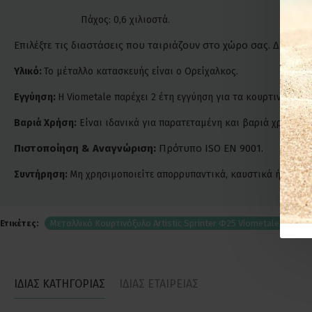
Πάχος: 0,6 χιλιοστά.
Επιλέξτε τις διαστάσεις που ταιριάζουν στο χώρο σας. Δυνατ
Υλικό:
Το μέταλλο κατασκευής είναι ο Ορείχαλκος.
Εγγύηση:
Η Viometale παρέχει 2 έτη εγγύηση για τα κουρτινόξυλά 
Βαριά Χρήση:
Είναι ιδανικά για παρατεταμένη και βαριά χρήση. Ε
Πιστοποίηση & Αναγνώριση:
Πρότυπο ISO EN 9001.
Συντήρηση:
Μη χρησιμοποιείτε απορρυπαντικά, καυστικά ή χλωριο
Ετικέτες:
Μεταλλικό Κουρτινόξυλο Artistic Sprinter Φ25 Viometale Όρο Μ
ΙΔΙΑΣ ΚΑΤΗΓΟΡΙΑΣ
ΙΔΙΑΣ ΕΤΑΙΡΕΙΑΣ